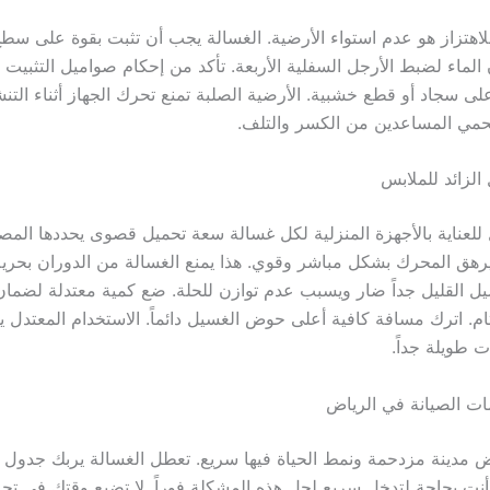
لاهتزاز هو عدم استواء الأرضية. الغسالة يجب أن تثبت بقوة على سطح
لماء لضبط الأرجل السفلية الأربعة. تأكد من إحكام صواميل التثبيت ب
لى سجاد أو قطع خشبية. الأرضية الصلبة تمنع تحرك الجهاز أثناء التن
حمي المساعدين من الكسر والتلف.
الزائد للملابس
 للعناية بالأجهزة المنزلية لكل غسالة سعة تحميل قصوى يحددها المص
رهق المحرك بشكل مباشر وقوي. هذا يمنع الغسالة من الدوران بحري
يل القليل جداً ضار ويسبب عدم توازن للحلة. ضع كمية معتدلة لضمان
تام. اترك مسافة كافية أعلى حوض الغسيل دائماً. الاستخدام المعتدل 
 طويلة جداً.
مات الصيانة في الرياض
ض مدينة مزدحمة ونمط الحياة فيها سريع. تعطل الغسالة يربك جدول 
أنت بحاجة لتدخل سريع لحل هذه المشكلة فوراً. لا تضيع وقتك في تج