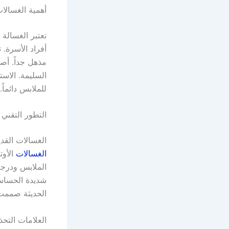
أهمية الغسالا
تعتبر الغسالة 
أفراد الأسرة.
مذهل جداً. أص
السليمة. الاست
للملابس دائما
التطور التقني 
الغسالات القدي
الغسالات
الأوت
الملابس ودرجة 
شديدة الحساسية
الحديثة صممت 
العلامات التحذ