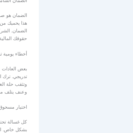
الضمان الشامل
الضمان هو صمام
هذا يحميك من
الضمان. الشرك
حقوقك المالية 
أخطاء يومية 
بعض العادات ا
تدريجي. ترك ا
وتثقب حلة الغس
وعنف يتلف مفت
اختيار مسحوق ا
كل غسالة تحتا
بشكل خاص. الر