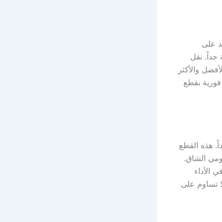
د على
داً. نقل
أفضل والأكثر
فورية بقطع
اً. هذه القطع
ومي الشاق.
 الأداء
لا تساوم على