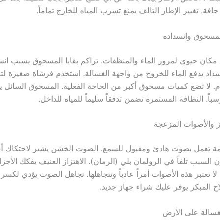
ة. تغيير الإطار التالف يمنع تسرب المياه للخارج تماماً.
مسحوق وانسداده
كان حيوي لمرور الماء والمنظفات. تراكم بقايا المسحوق يسبب انسداد
انسداد يدفع الماء للخروج من واجهة الغسالة. استخدم فرشاة صغيرة لت
ام. لا تضع كميات مسحوق أكبر من الحاجة الفعلية. المسحوق السائل يعت
اً. النظافة المستمرة تضمن تدفقاً سليماً للمياه للداخل.
ز والأصوات المزعجة
مة تعمل بصوت هادئ ومقبول للسمع. الصوت الخشن يشير لاحتكاك أج
ن السبب تلفاً في الرولمان بلي (الرمان). الاهتزاز العنيف يفكك الأجزاء
لا تعتبر هذه الأصوات أمراً عادياً وتتجاهلها. تجاهل الصوت يؤدي لكسر
اح المبكر يوفر عليك شراء جهاز جديد.
غسالة على الأرض