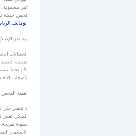
غير مضمونة. ا
فحص حديثة تك
اتوماتيك الريا
مخاطر الإصلاح
الغسالات الحد
شديدة التعقيد
الأم بخطأ بسيط
لأصحاب الاختص
أهمية الفحص ا
لا تنتظر حتى 
المبكر. تغيير
سنوية مريحة ل
الاستثمار الب