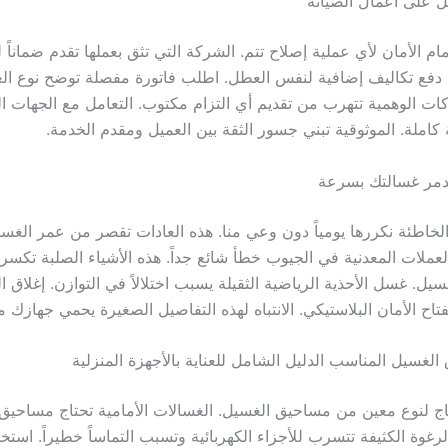
 على أعمال الصيانة
 الأمان لأي عملية إصلاح تتم. الشركة التي تثق بعملها تقدم ضماناً لعم
 دفع تكاليف إضافية لنفس العطل. اطلب فاتورة مفصلة توضح نوع ال
ات الوهمية تتهرب من تقديم أي التزام مكتوب. التعامل مع الجهات 
كاملة. الموثوقية تبني جسور الثقة بين العميل ومقدم الخدمة.
تدمر غسالتك بسرعة
لخاطئة نكررها يومياً دون وعي منا. هذه العادات تقصر من عمر الغس
لعملات المعدنية في الجيوب خطأ شائع جداً. هذه الأشياء الصلبة تكسر
يل. غسل الأحذية الرياضية الثقيلة يسبب اختلالاً في التوازن. إغلاق ا
اح الأمان البلاستيكي. الانتباه لهذه التفاصيل الصغيرة يحمي جهازك 
لغسيل المناسب الدليل الشامل للعناية بالأجهزة المنزلية
ج لنوع معين من مساحيق الغسيل. الغسالات الأمامية تحتاج مساحيق ق
غوة الكثيفة تتسرب للأجزاء الكهربائية وتسبب التماساً خطيراً. است