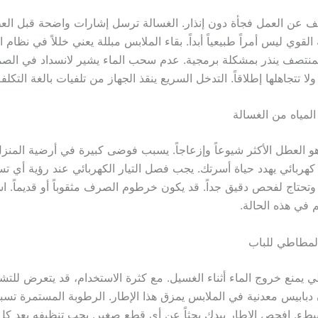
وقف عن العمل فجأة دون إنذار. الغسالة ترسل إشارات واضحة قبل العط
 القوي ليس أمراً طبيعياً أبداً. بقاء الملابس مبللة يعني خللاً في نظام
لمنتصف ينذر بمشكلة برمجية. عدم سحب الماء يشير لانسداد في الصما
لا تتجاهلها إطلاقاً. التدخل السريع ينقذ الجهاز من تلفيات بالغة التكلفة
مياه من الغسالة
و العطل الأكثر شيوعاً وإزعاجاً. يسبب فوضى كبيرة في أرضية المنزل 
كهربائي يهدد حياة أسرتك. يجب فصل التيار الكهربائي عند رؤية أي 
وتحتاج لفحص دقيق جداً. قد يكون خرطوم الصرف مثقوباً أو قديماً. اس
 في هذه الحالة.
لمطاطي للباب
ي يمنع خروج الماء أثناء الغسيل. مع كثرة الاستخدام، قد يتعرض للتش
 دبابيس معدنية في الملابس يمزق هذا الإطار. الرطوبة المستمرة تسب
بطء. افحص الإطار بيدك بحثاً عن أي قطع صغير. يجب تنظيفه بعد ك