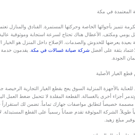
 المعتمدة في مكة
رمة تتميز بأجوائها الخاصة وحركتها المستمرة. الفنادق والمنازل تعتم
 يومي ومكثف. الأعطال هناك تحتاج لسرعة استجابة وموثوقية عالية ج
 بعيدة يعرضها للخدوش والصدمات. الإصلاح داخل المنزل هو الخيار ال
الاعتماد بثقة على أفضل
شركة صيانة غسالات في مكة
. يقدمون خدمة 
مان الجودة.
قطع الغيار الأصلية
للعناية بالأجهزة المنزلية السوق يعج بقطع الغيار التجارية الرخيصة جد
دمر أجزاء أخرى بالغسالة. القطعة المقلدة لا تتحمل ضغط العمل الي
 مصممة خصيصاً لتطابق مواصفات جهازك تماماً. تضمن لك استقراراً في
اً طويلاً. الشركة الموثوقة تقدم ضماناً رسمياً على القطع المستبدلة. 
فير مبلغ زهيد.