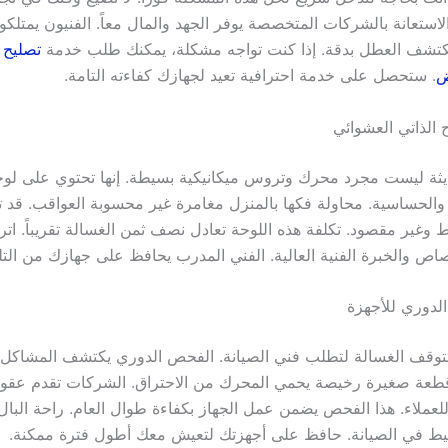
لاستعانة بالشركات المتخصصة يوفر الجهد والمال معاً. الفنيون يمتلك
تشف العطل بدقة. إذا كنت تواجه مشكلة، يمكنك طلب خدمة
تصليح 
ض
. ستحصل على خدمة احترافية تعيد لجهازك كفاءته التامة.
 الذاتي العشوائي
يثة ليست مجرد محرك وتروس ميكانيكية بسيطة. إنها تحتوي على لوح
 والحساسية. محاولة فكها بالمنزل مغامرة غير محسوبة العواقب. قد ت
 وغير مقصود. تكلفة هذه اللوحة تعادل نصف ثمن الغسالة تقريباً. اتر
اص والخبرة الفنية العالية. الفني المدرب يحافظ على جهازك من الت
لدوري للأجهزة
تتوقف الغسالة لتطلب فني الصيانة. الفحص الدوري يكتشف المشاكل
 قطعة صغيرة رخيصة يحمي المحرك من الاحتراق. الشركات تقدم عقود
لعملاء. هذا الفحص يضمن عمل الجهاز بكفاءة طوال العام. راحة البال
سيط في الصيانة. حافظ على أجهزتك لتعيش معك أطول فترة ممكنة.