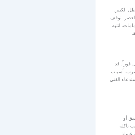
ل الكبير.
 العصر. توقف
مات. انتبه
.
فوراً. قد
تسرب. أسباب
تدعاء الفني
قق أو
ب تآكله
ل غسلة