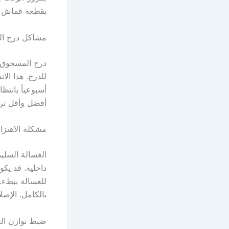
بقطعة قماش جاف
مشاكل درج ال
درج المسحوق م
للدرج. هذا ال
أسبوعياً بانتظ
أفضل وأقل ترسب
مشكلة الاهتزا
الغسالة السلي
داخلية. قد يكو
للغسالة ببطء. 
بالكامل. الإصل
ضبط توازن ال