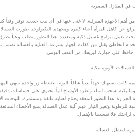
ت في المنازل العصرية
من أهم الأجهزة المنزلية. لا غنى عنها في أي بيت حديث. توفر وقتاً كبير
 ترفع عن كاهل المرأة أعباء كثيرة ومجهدة. التكنولوجيا طورت الغسا
بحت تعمل ببرامج غسيل ذكية ومتعددة. هذا التطور يتطلب وعياً بطرق
خدام الخاطئ يقلل من كفاءة الجهاز بسرعة. العناية بالغسالة تضمن نظ
ً. حافظ على جهازك ليريحك من التعب اليومي.
للغسالات الأوتوماتيكية
مة كانت تستهلك جهداً بدنياً شاقاً. اليوم، بضغطة زر واحدة تنتهي المهمة
وماتيكية تسحب الماء وتطرد الأوساخ آلياً. تحتوي على حساسات دقيق
الحرارة. هذا التطور المعقد يحتاج لعناية فائقة ومستمرة. اللوحات الإ
 للرطوبة وتغير التيار. فهم آلية عمل الغسالة يمنع الأخطاء الشائعة. 
لراحتك فلا تفسدها بالإهمال.
يرية لتعطل الغسالة