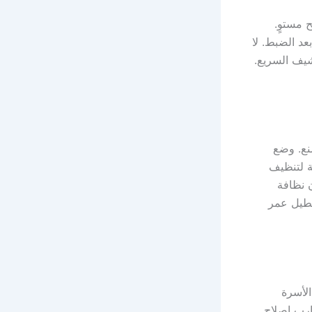
 مستوٍ.
عد الضبط. لا
شيف السريع.
نع. وضع
ة لتنظيف
 نظافة
يطيل عمر
الأسرة
ارب إصلاح