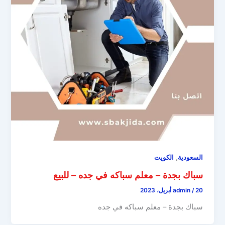
,
السعودية
الكويت
سباك بجدة – معلم سباكه في جده – للبيع
20 أبريل، 2023
/
admin
سباك بجدة – معلم سباكه في جده